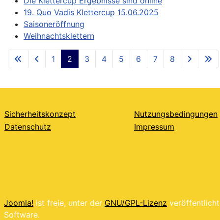
Die Klettercup Ergebnisse sind online
19. Quo Vadis Klettercup 15.06.2025
Saisoneröffnung
Weihnachtsklettern
1
2
3
4
5
6
7
8
Seite 2 von 8
Sicherheitskonzept
Nutzungsbedingungen
Datenschutz
Impressum
Joomla!
ist freie, unter der
GNU/GPL-Lizenz
veröffentlich
Software.